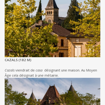
CAZALS (182 M)
Cazals
viendrait de
casa
désignant une maison. Au Moyen
Âge cela désignait à une métairie.