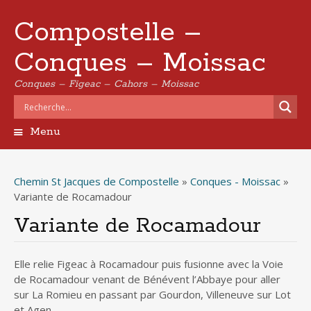
Compostelle –
Conques – Moissac
Conques – Figeac – Cahors – Moissac
Menu
Aller
au
contenu
Chemin St Jacques de Compostelle
»
Conques - Moissac
»
principal
Variante de Rocamadour
Variante de Rocamadour
Elle relie Figeac à Rocamadour puis fusionne avec la Voie
de Rocamadour venant de Bénévent l’Abbaye pour aller
sur La Romieu en passant par Gourdon, Villeneuve sur Lot
et Agen.