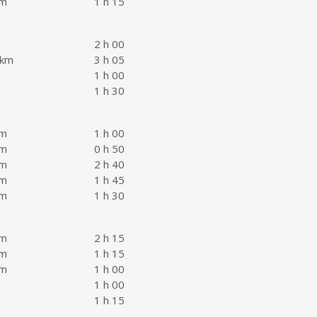
km
1 h 15
2 h 00
 km
3 h 05
1 h 00
1 h 30
km
1 h 00
km
0 h 50
km
2 h 40
km
1 h 45
km
1 h 30
km
2 h 15
km
1 h 15
km
1 h 00
1 h 00
1 h 15