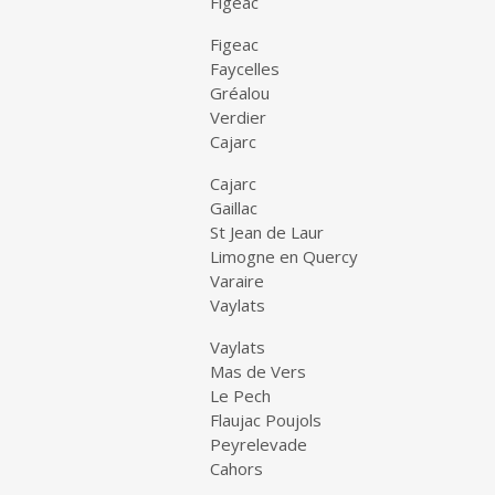
Figeac
Figeac
Faycelles
Gréalou
Verdier
Cajarc
Cajarc
Gaillac
St Jean de Laur
Limogne en Quercy
Varaire
Vaylats
Vaylats
Mas de Vers
Le Pech
Flaujac Poujols
Peyrelevade
Cahors