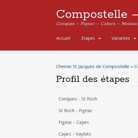
Compostelle 
Conques – Figeac – Cahors – Moissac
Aller
Accueil
Etapes
Variantes
au
contenu
principal
Chemin St Jacques de Compostelle
»
C
Profil des étapes
Conques - St Roch
St Roch - Figeac
Figeac - Cajarc
Cajarc - Vaylats