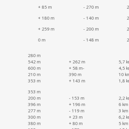
+ 85 m
- 270 m
+ 180 m
- 140 m
2
+ 259 m
- 200 m
2
0 m
- 148 m
280 m
542 m
+ 262 m
5,7 
600 m
+ 58 m-
4,5 
210 m
390 m
10 k
353 m
+ 143 m
1,8 
353 m
200 m
- 153 m
2,2 
396 m
+ 196 m
6 km
277 m
- 119 m
3 km
300 m
+ 23 m
6,2 
380 m
+ 80 m
5 km