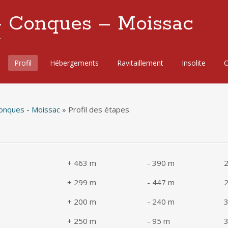
– Conques – Moissac
Profil
Hébergements
Ravitaillement
Insolite
C
onques - Moissac
»
Profil des étapes
+ 463 m
- 390 m
+ 299 m
- 447 m
2
+ 200 m
- 240 m
3
+ 250 m
- 95 m
3