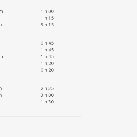
km
1 h 00
1 h 15
m
3 h 15
0 h 45
1 h 45
km
1 h 45
1 h 20
0 h 20
m
2 h 35
m
3 h 00
1 h 30