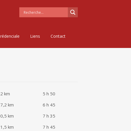
rédenciale
Liens
Contact
22 km
5 h 50
7,2 km
6 h 45
0,5 km
7 h 35
1,5 km
7 h 45