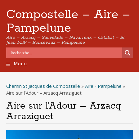
Compostelle – Aire –
Pampelune
Aire – Arzacq – Sauvelade – Navarrenx – Ostabat – St
Jean PDP – Roncevaux – Pampelune
Menu
Aller
au
contenu
Chemin St Jacques de Compostelle
»
Aire - Pampelune
»
principal
Aire sur l’Adour – Arzacq Arraziguet
Aire sur l’Adour – Arzacq
Arraziguet