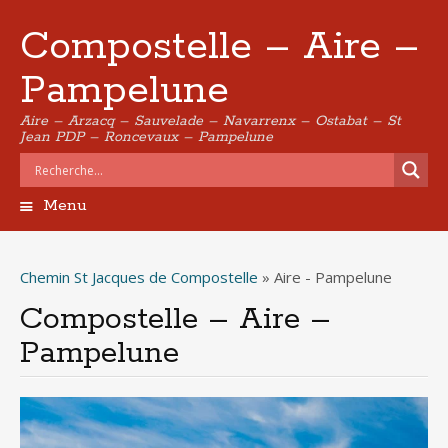
Compostelle – Aire –
Pampelune
Aire – Arzacq – Sauvelade – Navarrenx – Ostabat – St
Jean PDP – Roncevaux – Pampelune
Menu
Aller
au
contenu
Chemin St Jacques de Compostelle
»
Aire - Pampelune
principal
Compostelle – Aire –
Pampelune