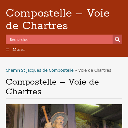
Compostelle – Voie
de Chartres
Menu
Aller
au
contenu
Chemin St Jacques de Compostelle
»
Voie de Chartres
principal
Compostelle – Voie de
Chartres