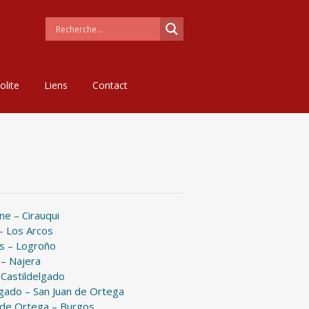
olite
Liens
Contact
e – Cirauqui
 – Los Arcos
s – Logroño
– Najera
 Castildelgado
lgado – San Juan de Ortega
 de Ortega – Burgos