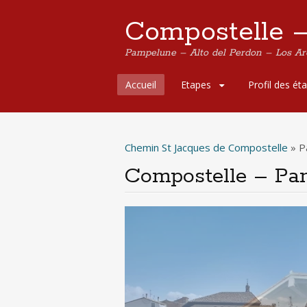
Compostelle 
Pampelune – Alto del Perdon – Los A
Aller
Accueil
Etapes
Profil des ét
au
contenu
principal
Chemin St Jacques de Compostelle
»
P
Compostelle – Pa