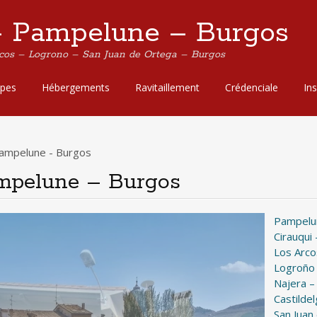
– Pampelune – Burgos
rcos – Logrono – San Juan de Ortega – Burgos
apes
Hébergements
Ravitaillement
Crédenciale
Ins
ampelune - Burgos
mpelune – Burgos
Pampelun
Cirauqui
Los Arco
Logroño 
Najera –
Castilde
San Juan